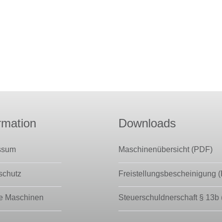
rmation
Downloads
ssum
Maschinenübersicht (PDF)
schutz
Freistellungsbescheinigung 
e Maschinen
Steuerschuldnerschaft § 13b